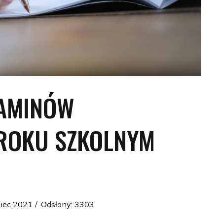
AMINÓW
ROKU SZKOLNYM
piec 2021
Odsłony: 3303