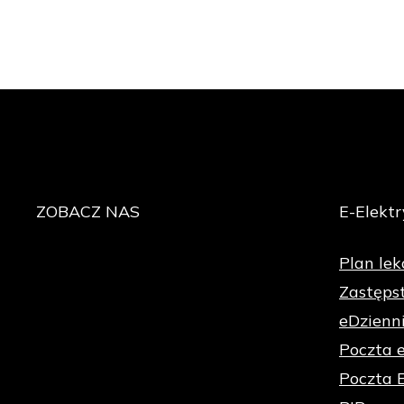
ZOBACZ
NAS
E-Elektr
Plan lekc
Zastęps
eDzienn
Poczta 
Poczta 