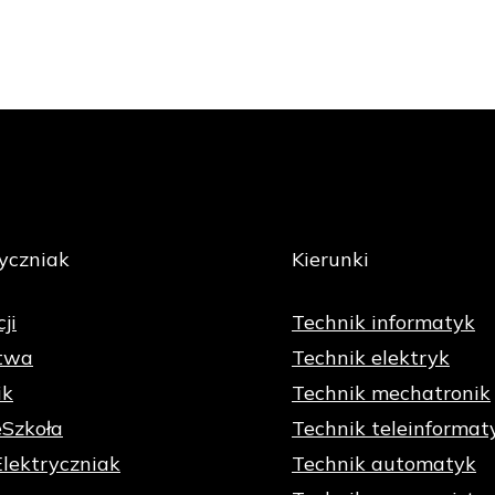
yczniak
Kierunki
ji
Technik informatyk
twa
Technik elektryk
ik
Technik mechatronik
eSzkoła
Technik teleinformat
Elektryczniak
Technik automatyk